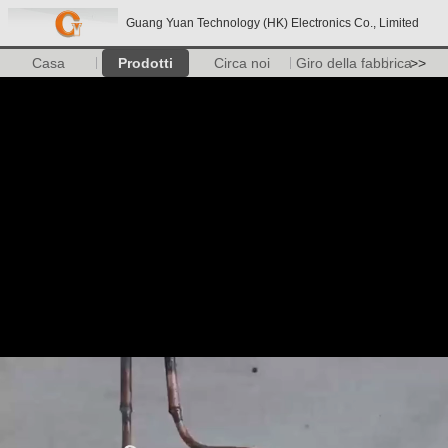
Guang Yuan Technology (HK) Electronics Co., Limited
Casa
Prodotti
Circa noi
Giro della fabbrica
>>