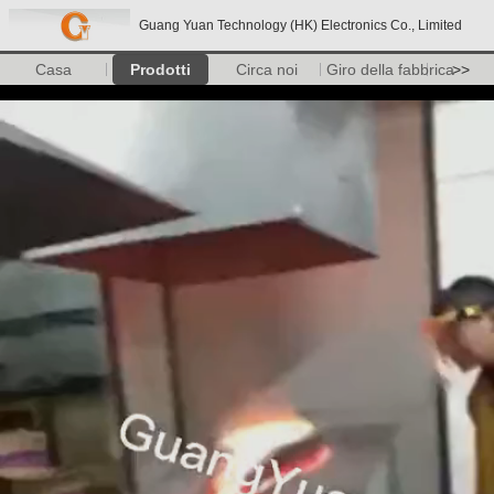
Guang Yuan Technology (HK) Electronics Co., Limited
Casa
Prodotti
Circa noi
Giro della fabbrica
>>