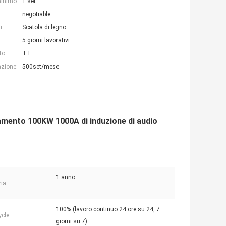
minimo:
1 set
negotiable
i:
Scatola di legno
5 giorni lavorativi
to:
TT
azione:
500set/mese
damento 100KW 1000A di induzione di audio
1 anno
ia:
100% (lavoro continuo 24 ore su 24, 7
cle:
giorni su 7)