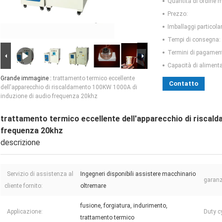
Quantità di ordine 
Prezzo:
Imballaggi particolar
Tempi di consegna:
Termini di pagamen
Capacità di aliment
Grande immagine :
trattamento termico eccellente
Contatto
dell'apparecchio di riscaldamento 100KW 1000A di
induzione di audio frequenza 20khz
trattamento termico eccellente dell'apparecchio di riscal
frequenza 20khz
descrizione
Servizio di assistenza al
Ingegneri disponibili assistere macchinario
garanz
cliente fornito:
oltremare
fusione, forgiatura, indurimento,
Applicazione:
Duty cy
trattamento termico