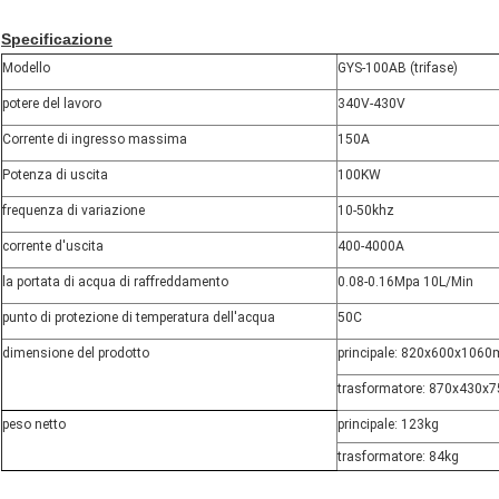
Specificazione
Modello
GYS-100AB (trifase)
potere del lavoro
340V-430V
Corrente di ingresso massima
150A
Potenza di uscita
100KW
frequenza di variazione
10-50khz
corrente d'uscita
400-4000A
la portata di acqua di raffreddamento
0.08-0.16Mpa 10L/Min
punto di protezione di temperatura dell'acqua
50C
dimensione del prodotto
principale: 820x600x106
trasformatore: 870x430x7
peso netto
principale: 123kg
trasformatore: 84kg