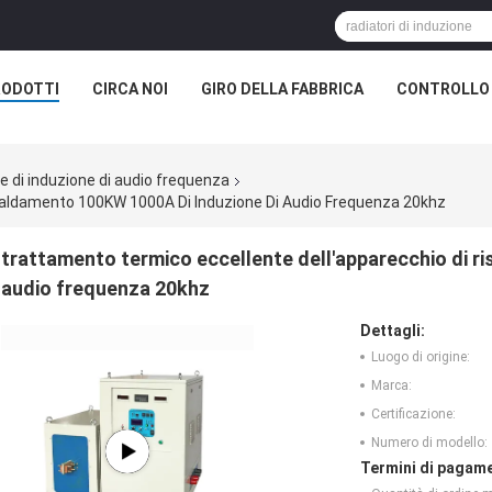
RODOTTI
CIRCA NOI
GIRO DELLA FABBRICA
CONTROLLO 
 di induzione di audio frequenza
caldamento 100KW 1000A Di Induzione Di Audio Frequenza 20khz
trattamento termico eccellente dell'apparecchio di r
audio frequenza 20khz
Dettagli:
Luogo di origine:
Marca:
Certificazione:
Numero di modello:
Termini di pagame