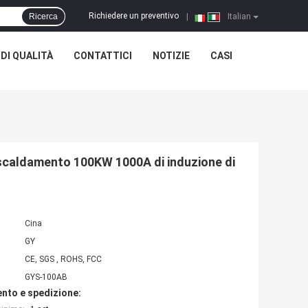
Richiedere un preventivo
Ricerca
|
Italian
DI QUALITÀ
CONTATTICI
NOTIZIE
CASI
iscaldamento 100KW 1000A di induzione di
Cina
GY
CE, SGS , ROHS, FCC
GYS-100AB
nto e spedizione: