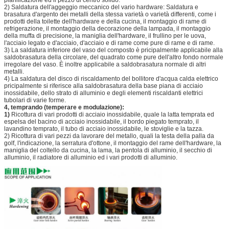
2) Saldatura dell'aggeggio meccanico del vario hardware: Saldatura e
brasatura d'argento dei metalli della stessa varietà o varietà differenti, come i
prodotti della toilette dell'hardware e della cucina, il montaggio di rame di
refrigerazione, il montaggio della decorazione della lampada, il montaggio
della muffa di precisione, la maniglia dell'hardware, il frullino per le uova,
l'acciaio legato e d'acciaio, d'acciaio e di rame come pure di rame e di rame.
3) La saldatura inferiore del vaso del composto è pricipalmente applicabile alla
saldobrasatura della circolare, del quadrato come pure dell'altro fondo normale
irregolare del vaso. È inoltre applicabile a saldobrasatura normale di altri
metalli.
4) La saldatura del disco di riscaldamento del bollitore d'acqua calda elettrico
pricipalmente si riferisce alla saldobrasatura della base piana di acciaio
inossidabile, dello strato di alluminio e degli elementi riscaldanti elettrici
tubolari di varie forme.
4, temprando (temperare e modulazione):
1)
Ricottura di vari prodotti di acciaio inossidabile, quale la latta temprata ed
espelsa del bacino di acciaio inossidabile, il bordo piegato temprato, il
lavandino temprato, il tubo di acciaio inossidabile, le stoviglie e la tazza.
2) Ricottura di vari pezzi da lavorare del metallo, quali la testa della palla da
golf, l'indicazione, la serratura d'ottone, il montaggio del rame dell'hardware, la
maniglia del coltello da cucina, la lama, la pentola di alluminio, il secchio di
alluminio, il radiatore di alluminio ed i vari prodotti di alluminio.