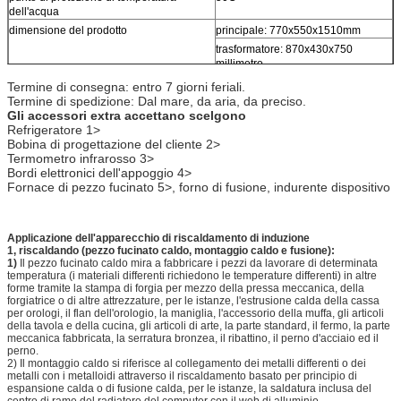
dell'acqua
dimensione del prodotto
principale: 770x550x1510mm
trasformatore: 870x430x750
millimetro
peso netto
principale: 150gks
Termine di consegna: entro 7 giorni feriali.
Termine di spedizione: Dal mare, da aria, da preciso.
trasformatore: 120kgs
Gli accessori extra accettano scelgono
Refrigeratore 1>
Bobina di progettazione del cliente 2>
Termometro infrarosso 3>
Bordi elettronici dell'appoggio 4>
Fornace di pezzo fucinato 5>, forno di fusione, indurente dispositivo
Applicazione dell'apparecchio di riscaldamento di induzione
1, riscaldando (pezzo fucinato caldo, montaggio caldo e fusione):
1)
Il pezzo fucinato caldo mira a fabbricare i pezzi da lavorare di determinata
temperatura (i materiali differenti richiedono le temperature differenti) in altre
forme tramite la stampa di forgia per mezzo della pressa meccanica, della
forgiatrice o di altre attrezzature, per le istanze, l'estrusione calda della cassa
per orologi, il flan dell'orologio, la maniglia, l'accessorio della muffa, gli articoli
della tavola e della cucina, gli articoli di arte, la parte standard, il fermo, la parte
meccanica fabbricata, la serratura bronzea, il ribattino, il perno d'acciaio ed il
perno.
2) Il montaggio caldo si riferisce al collegamento dei metalli differenti o dei
metalli con i metalloidi attraverso il riscaldamento basato per principio di
espansione calda o di fusione calda, per le istanze, la saldatura inclusa del
centro di rame del radiatore del computer con il web di alluminio