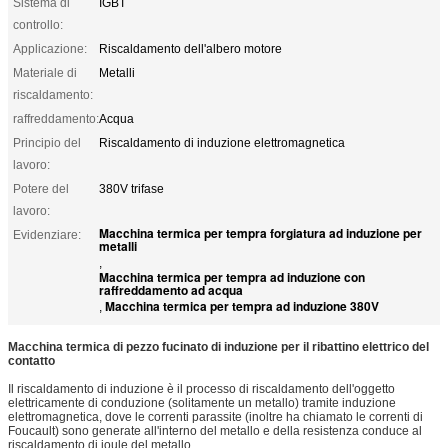
Sistema di
IGBT
controllo:
Applicazione:
Riscaldamento dell'albero motore
Materiale di
Metalli
riscaldamento:
raffreddamento:
Acqua
Principio del
Riscaldamento di induzione elettromagnetica
lavoro:
Potere del
380V trifase
lavoro:
Macchina termica per tempra forgiatura ad induzione per
Evidenziare:
metalli
,
Macchina termica per tempra ad induzione con
raffreddamento ad acqua
Macchina termica per tempra ad induzione 380V
,
Macchina termica di pezzo fucinato di induzione per il ribattino elettrico del
contatto
Il riscaldamento di induzione è il processo di riscaldamento dell'oggetto
elettricamente di conduzione (solitamente un metallo) tramite induzione
elettromagnetica, dove le correnti parassite (inoltre ha chiamato le correnti di
Foucault) sono generate all'interno del metallo e della resistenza conduce al
riscaldamento di joule del metallo