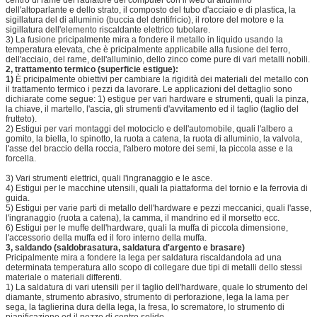
dell'altoparlante e dello strato, il composto del tubo d'acciaio e di plastica, la
sigillatura del di alluminio (buccia del dentifricio), il rotore del motore e la
sigillatura dell'elemento riscaldante elettrico tubolare.
3) La fusione pricipalmente mira a fondere il metallo in liquido usando la
temperatura elevata, che è pricipalmente applicabile alla fusione del ferro,
dell'acciaio, del rame, dell'alluminio, dello zinco come pure di vari metalli nobili.
2, trattamento termico (superficie estigue):
1)
È pricipalmente obiettivi per cambiare la rigidità dei materiali del metallo con
il trattamento termico i pezzi da lavorare. Le applicazioni del dettaglio sono
dichiarate come segue: 1) estigue per vari hardware e strumenti, quali la pinza,
la chiave, il martello, l'ascia, gli strumenti d'avvitamento ed il taglio (taglio del
frutteto).
2) Estigui per vari montaggi del motociclo e dell'automobile, quali l'albero a
gomito, la biella, lo spinotto, la ruota a catena, la ruota di alluminio, la valvola,
l'asse del braccio della roccia, l'albero motore dei semi, la piccola asse e la
forcella.
3) Vari strumenti elettrici, quali l'ingranaggio e le asce.
4) Estigui per le macchine utensili, quali la piattaforma del tornio e la ferrovia di
guida.
5) Estigui per varie parti di metallo dell'hardware e pezzi meccanici, quali l'asse,
l'ingranaggio (ruota a catena), la camma, il mandrino ed il morsetto ecc.
6) Estigui per le muffe dell'hardware, quali la muffa di piccola dimensione,
l'accessorio della muffa ed il foro interno della muffa.
3, saldando (saldobrasatura, saldatura d'argento e brasare)
Pricipalmente mira a fondere la lega per saldatura riscaldandola ad una
determinata temperatura allo scopo di collegare due tipi di metalli dello stessi
materiale o materiali differenti.
1) La saldatura di vari utensili per il taglio dell'hardware, quale lo strumento del
diamante, strumento abrasivo, strumento di perforazione, lega la lama per
sega, la taglierina dura della lega, la fresa, lo scrematore, lo strumento di
pianificazione ed il pezzo di centro solido.