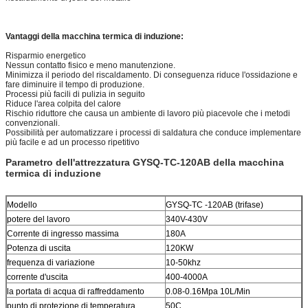
Vantaggi della macchina termica di induzione:
Risparmio energetico
Nessun contatto fisico e meno manutenzione.
Minimizza il periodo del riscaldamento. Di conseguenza riduce l'ossidazione e
fare diminuire il tempo di produzione.
Processi più facili di pulizia in seguito
Riduce l'area colpita del calore
Rischio riduttore che causa un ambiente di lavoro più piacevole che i metodi
convenzionali.
Possibilità per automatizzare i processi di saldatura che conduce implementare
più facile e ad un processo ripetitivo
Parametro dell'attrezzatura GYSQ-TC-120AB della macchina
termica di induzione
Modello
GYSQ-TC -120AB (trifase)
potere del lavoro
340V-430V
Corrente di ingresso massima
180A
Potenza di uscita
120KW
frequenza di variazione
10-50khz
corrente d'uscita
400-4000A
la portata di acqua di raffreddamento
0.08-0.16Mpa 10L/Min
punto di protezione di temperatura
50C