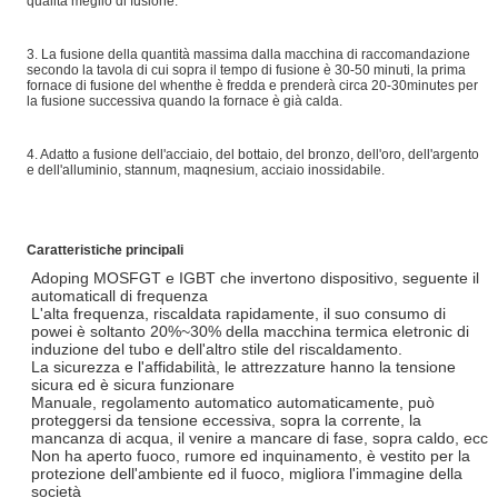
qualità meglio di fusione.
3. La fusione della quantità massima dalla macchina di raccomandazione
secondo la tavola di cui sopra il tempo di fusione è 30-50 minuti, la prima
fornace di fusione del whenthe è fredda e prenderà circa 20-30minutes per
la fusione successiva quando la fornace è già calda.
4. Adatto a fusione dell'acciaio, del bottaio, del bronzo, dell'oro, dell'argento
e dell'alluminio, stannum, maqnesium, acciaio inossidabile.
Caratteristiche principali
Adoping MOSFGT e IGBT che invertono dispositivo, seguente il
automaticall di frequenza
L'alta frequenza, riscaldata rapidamente, il suo consumo di
powei è soltanto 20%~30% della macchina termica eletronic di
induzione del tubo e dell'altro stile del riscaldamento.
La sicurezza e l'affidabilità, le attrezzature hanno la tensione
sicura ed è sicura funzionare
Manuale, regolamento automatico automaticamente, può
proteggersi da tensione eccessiva, sopra la corrente, la
mancanza di acqua, il venire a mancare di fase, sopra caldo, ecc
Non ha aperto fuoco, rumore ed inquinamento, è vestito per la
protezione dell'ambiente ed il fuoco, migliora l'immagine della
società