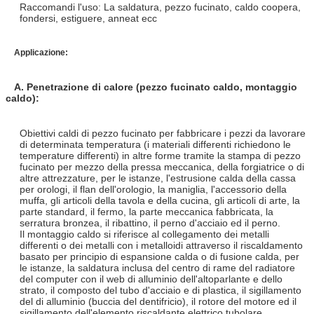
Raccomandi l'uso: La saldatura, pezzo fucinato, caldo coopera,
fondersi, estiguere, anneat ecc
Applicazione:
A. Penetrazione di calore (pezzo fucinato caldo, montaggio
caldo):
Obiettivi caldi di pezzo fucinato per fabbricare i pezzi da lavorare
di determinata temperatura (i materiali differenti richiedono le
temperature differenti) in altre forme tramite la stampa di pezzo
fucinato per mezzo della pressa meccanica, della forgiatrice o di
altre attrezzature, per le istanze, l'estrusione calda della cassa
per orologi, il flan dell'orologio, la maniglia, l'accessorio della
muffa, gli articoli della tavola e della cucina, gli articoli di arte, la
parte standard, il fermo, la parte meccanica fabbricata, la
serratura bronzea, il ribattino, il perno d'acciaio ed il perno.
Il montaggio caldo si riferisce al collegamento dei metalli
differenti o dei metalli con i metalloidi attraverso il riscaldamento
basato per principio di espansione calda o di fusione calda, per
le istanze, la saldatura inclusa del centro di rame del radiatore
del computer con il web di alluminio dell'altoparlante e dello
strato, il composto del tubo d'acciaio e di plastica, il sigillamento
del di alluminio (buccia del dentifricio), il rotore del motore ed il
sigillamento dell'elemento riscaldante elettrico tubolare.