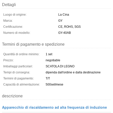
Dettagli
Luogo di origine:
La Cina
Marca:
GY
Certificazione:
CE, ROHS, SGS
Numero di modello:
GY-40AB
Termini di pagamento e spedizione
Quantità di ordine minimo:
1 set
Prezzo:
negotiable
Imballaggi particolari:
SCATOLA DI LEGNO
Tempi di consegna:
dipenda dall'ordine e dalla destinazione
Termini di pagamento:
T/T
Capacità di alimentazione:
500set/mese
descrizione
Apparecchio di riscaldamento ad alta frequenza di induzione