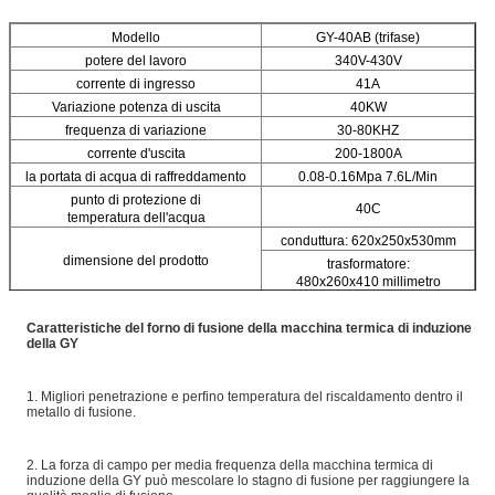
Modello
GY-40AB (trifase)
potere del lavoro
340V-430V
corrente di ingresso
41A
Variazione potenza di uscita
40KW
frequenza di variazione
30-80KHZ
corrente d'uscita
200-1800A
la portata di acqua di raffreddamento
0.08-0.16Mpa 7.6L/Min
punto di protezione di
40C
temperatura dell'acqua
conduttura: 620x250x530mm
dimensione del prodotto
trasformatore:
480x260x410 millimetro
conduttura: 34.5kg
peso netto
Caratteristiche del forno di fusione della macchina termica di induzione
trasformatore: 31.5kg
della GY
1. Migliori penetrazione e perfino temperatura del riscaldamento dentro il
metallo di fusione.
2. La forza di campo per media frequenza della macchina termica di
induzione della GY può mescolare lo stagno di fusione per raggiungere la