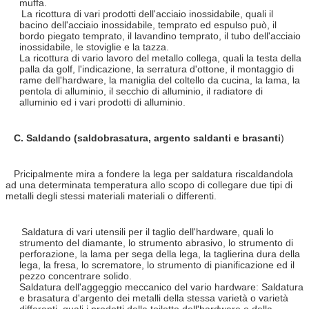
muffa.
La ricottura di vari prodotti dell'acciaio inossidabile, quali il
bacino dell'acciaio inossidabile, temprato ed espulso può, il
bordo piegato temprato, il lavandino temprato, il tubo dell'acciaio
inossidabile, le stoviglie e la tazza.
La ricottura di vario lavoro del metallo collega, quali la testa della
palla da golf, l'indicazione, la serratura d'ottone, il montaggio di
rame dell'hardware, la maniglia del coltello da cucina, la lama, la
pentola di alluminio, il secchio di alluminio, il radiatore di
alluminio ed i vari prodotti di alluminio.
C. Saldando (saldobrasatura, argento saldanti e brasanti
)
Pricipalmente mira a fondere la lega per saldatura riscaldandola
ad una determinata temperatura allo scopo di collegare due tipi di
metalli degli stessi materiali materiali o differenti.
Saldatura di vari utensili per il taglio dell'hardware, quali lo
strumento del diamante, lo strumento abrasivo, lo strumento di
perforazione, la lama per sega della lega, la taglierina dura della
lega, la fresa, lo scrematore, lo strumento di pianificazione ed il
pezzo concentrare solido.
Saldatura dell'aggeggio meccanico del vario hardware: Saldatura
e brasatura d'argento dei metalli della stessa varietà o varietà
differenti, quali i prodotti della toilette dell'hardware e della