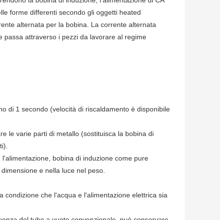
endono la bobina di induzione, l'alimentazione di CA
lle forme differenti secondo gli oggetti heated
rente alternata per la bobina. La corrente alternata
passa attraverso i pezzi da lavorare al regime
no di 1 secondo (velocità di riscaldamento è disponibile
e le varie parti di metallo (sostituisca la bobina di
i).
n l'alimentazione, bobina di induzione come pure
 dimensione e nella luce nel peso.
 a condizione che l'acqua e l'alimentazione elettrica sia
requenza del tubo a vuoto convenzionale, può conservare