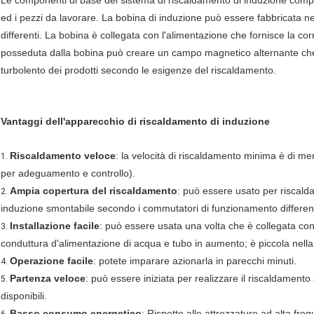
Le componenti di base del sistema di riscaldamento di induzione compr
ed i pezzi da lavorare. La bobina di induzione può essere fabbricata ne
differenti. La bobina è collegata con l'alimentazione che fornisce la cor
posseduta dalla bobina può creare un campo magnetico alternante che 
turbolento dei prodotti secondo le esigenze del riscaldamento.
Vantaggi dell'apparecchio di riscaldamento di induzione
Riscaldamento veloce
: la velocità di riscaldamento minima è di me
1.
per adeguamento e controllo).
Ampia copertura del riscaldamento
: può essere usato per riscaldar
2.
induzione smontabile secondo i commutatori di funzionamento different
Installazione facile
: può essere usata una volta che è collegata co
3.
conduttura d'alimentazione di acqua e tubo in aumento; è piccola nella
Operazione facile
: potete imparare azionarla in parecchi minuti.
4.
Partenza veloce
: può essere iniziata per realizzare il riscaldamento
5.
disponibili.
Basso consumo energetico
: Rispetto alle attrezzature ad alta f