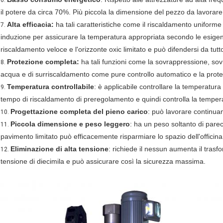
6.
il potere da circa 70%. Più piccola la dimensione del pezzo da lavorar
Alta efficacia:
ha tali caratteristiche come il riscaldamento uniforme 
7.
induzione per assicurare la temperatura appropriata secondo le esigenz
riscaldamento veloce e l'orizzonte oxic limitato e può difendersi da tut
Protezione completa:
ha tali funzioni come la sovrappressione, sov
8.
acqua e di surriscaldamento come pure controllo automatico e la prote
Temperatura controllabile
: è applicabile controllare la temperatura
9.
tempo di riscaldamento di preregolamento e quindi controlla la tempera
Progettazione completa del pieno carico
: può lavorare continua
10.
Piccola dimensione e peso leggero
: ha un peso soltanto di parec
11.
pavimento limitato può efficacemente risparmiare lo spazio dell'officina
Eliminazione di alta tensione
: richiede il nessun aumenta il tra
12.
tensione di diecimila e può assicurare così la sicurezza massima.