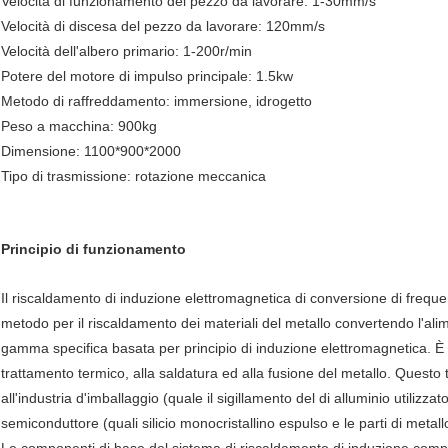
Velocità di funzionamento del pezzo da lavorare: 1-30mm/s
Velocità di discesa del pezzo da lavorare: 120mm/s
Velocità dell'albero primario: 1-200r/min
Potere del motore di impulso principale: 1.5kw
Metodo di raffreddamento: immersione, idrogetto
Peso a macchina: 900kg
Dimensione: 1100*900*2000
Tipo di trasmissione: rotazione meccanica
Principio di funzionamento
Il riscaldamento di induzione elettromagnetica di conversione di freque
metodo per il riscaldamento dei materiali del metallo convertendo l'alime
gamma specifica basata per principio di induzione elettromagnetica. È p
trattamento termico, alla saldatura ed alla fusione del metallo. Questo t
all'industria d'imballaggio (quale il sigillamento del di alluminio utilizza
semiconduttore (quali silicio monocristallino espulso e le parti di metal