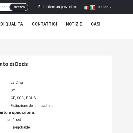
Richiedere un preventivo
Ricerca
|
Italian
DI QUALITÀ
CONTATTICI
NOTIZIE
CASI
ento di Dods
La Cina
GY
CE, SGS , ROHS
Estinzione della macchina
nto e spedizione:
minimo:
1 set
negotiable