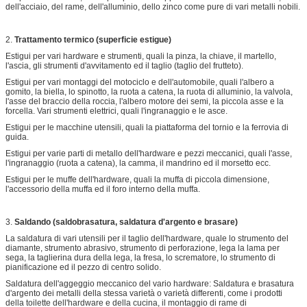
dell'acciaio, del rame, dell'alluminio, dello zinco come pure di vari metalli nobili.
2.
Trattamento termico (superficie estigue)
Estigui per vari hardware e strumenti, quali la pinza, la chiave, il martello,
l'ascia, gli strumenti d'avvitamento ed il taglio (taglio del frutteto).
Estigui per vari montaggi del motociclo e dell'automobile, quali l'albero a
gomito, la biella, lo spinotto, la ruota a catena, la ruota di alluminio, la valvola,
l'asse del braccio della roccia, l'albero motore dei semi, la piccola asse e la
forcella. Vari strumenti elettrici, quali l'ingranaggio e le asce.
Estigui per le macchine utensili, quali la piattaforma del tornio e la ferrovia di
guida.
Estigui per varie parti di metallo dell'hardware e pezzi meccanici, quali l'asse,
l'ingranaggio (ruota a catena), la camma, il mandrino ed il morsetto ecc.
Estigui per le muffe dell'hardware, quali la muffa di piccola dimensione,
l'accessorio della muffa ed il foro interno della muffa.
3.
Saldando (saldobrasatura, saldatura d'argento e brasare)
La saldatura di vari utensili per il taglio dell'hardware, quale lo strumento del
diamante, strumento abrasivo, strumento di perforazione, lega la lama per
sega, la taglierina dura della lega, la fresa, lo scrematore, lo strumento di
pianificazione ed il pezzo di centro solido.
Saldatura dell'aggeggio meccanico del vario hardware: Saldatura e brasatura
d'argento dei metalli della stessa varietà o varietà differenti, come i prodotti
della toilette dell'hardware e della cucina, il montaggio di rame di