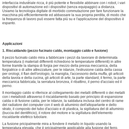
interfaccia industriale ricca, è più potente e flessibile abbinare con i robot, i vari
dispositivi di automazione ed i dispositivi (senza equipaggio) a distanza.
Usiamo la tecnologia digitale di morbido commutazione per fare funzionare la
macchina più efficientemente ed abbassare la sua propria perdita, di modo che
la frequenza di lavoro può essere fatta più su e l'applicazione del dispositivo è
espanto.
Applicazioni
1. Riscaldando (pezzo fucinato caldo, montaggio caldo e fusione)
Il pezzo fucinato caldo mira a fabbricare i pezzi da lavorare di determinata
temperatura (i materiali differenti richiedono le temperature differenti) in altre
forme tramite la stampa di forgia per mezzo della pressa meccanica, della
forgiatrice o di altre attrezzature, per le istanze, l'estrusione calda della cassa
per orologi, il flan dell'orologio, la maniglia, l'accessorio della muffa, gli articoli
della tavola e della cucina, gli articoli di arte, la parte standard, il fermo, la parte
meccanica fabbricata, la serratura bronzea, il ribattino, il perno d'acciaio ed il
perno.
Il montaggio caldo si riferisce al collegamento dei metalli differenti o dei metalli
con i metalloidi attraverso il riscaldamento basato per principio di espansione
calda o di fusione calda, per le istanze, la saldatura inclusa del centro di rame
del radiatore del computer con il web di alluminio dell'altoparlante e dello
strato, il composto del tubo d'acciaio e di plastica, la sigillatura del di alluminio
(buccia del dentifricio), il rotore del motore e la sigillatura dell'elemento
riscaldante elettrico tubolare.
La fusione pricipalmente mira a fondere il metallo in liquido usando la
temperatura elevata, che è pricipalmente applicabile alla fusione del ferro,