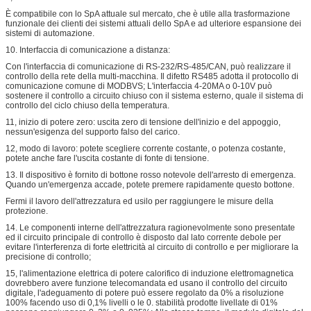
È compatibile con lo SpA attuale sul mercato, che è utile alla trasformazione
funzionale dei clienti dei sistemi attuali dello SpA e ad ulteriore espansione dei
sistemi di automazione.
10. Interfaccia di comunicazione a distanza:
Con l'interfaccia di comunicazione di RS-232/RS-485/CAN, può realizzare il
controllo della rete della multi-macchina. Il difetto RS485 adotta il protocollo di
comunicazione comune di MODBVS; L'interfaccia 4-20MA o 0-10V può
sostenere il controllo a circuito chiuso con il sistema esterno, quale il sistema di
controllo del ciclo chiuso della temperatura.
11, inizio di potere zero: uscita zero di tensione dell'inizio e del appoggio,
nessun'esigenza del supporto falso del carico.
12, modo di lavoro: potete scegliere corrente costante, o potenza costante,
potete anche fare l'uscita costante di fonte di tensione.
13. Il dispositivo è fornito di bottone rosso notevole dell'arresto di emergenza.
Quando un'emergenza accade, potete premere rapidamente questo bottone.
Fermi il lavoro dell'attrezzatura ed usilo per raggiungere le misure della
protezione.
14. Le componenti interne dell'attrezzatura ragionevolmente sono presentate
ed il circuito principale di controllo è disposto dal lato corrente debole per
evitare l'interferenza di forte elettricità al circuito di controllo e per migliorare la
precisione di controllo;
15, l'alimentazione elettrica di potere calorifico di induzione elettromagnetica
dovrebbero avere funzione telecomandata ed usano il controllo del circuito
digitale, l'adeguamento di potere può essere regolato da 0% a risoluzione
100% facendo uso di 0,1% livelli o le 0. stabilità prodotte livellate di 01%