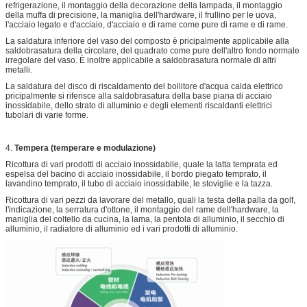
refrigerazione, il montaggio della decorazione della lampada, il montaggio
della muffa di precisione, la maniglia dell'hardware, il frullino per le uova,
l'acciaio legato e d'acciaio, d'acciaio e di rame come pure di rame e di rame.
La saldatura inferiore del vaso del composto è pricipalmente applicabile alla
saldobrasatura della circolare, del quadrato come pure dell'altro fondo normale
irregolare del vaso. È inoltre applicabile a saldobrasatura normale di altri
metalli.
La saldatura del disco di riscaldamento del bollitore d'acqua calda elettrico
pricipalmente si riferisce alla saldobrasatura della base piana di acciaio
inossidabile, dello strato di alluminio e degli elementi riscaldanti elettrici
tubolari di varie forme.
4.
Tempera (temperare e modulazione)
Ricottura di vari prodotti di acciaio inossidabile, quale la latta temprata ed
espelsa del bacino di acciaio inossidabile, il bordo piegato temprato, il
lavandino temprato, il tubo di acciaio inossidabile, le stoviglie e la tazza.
Ricottura di vari pezzi da lavorare del metallo, quali la testa della palla da golf,
l'indicazione, la serratura d'ottone, il montaggio del rame dell'hardware, la
maniglia del coltello da cucina, la lama, la pentola di alluminio, il secchio di
alluminio, il radiatore di alluminio ed i vari prodotti di alluminio.