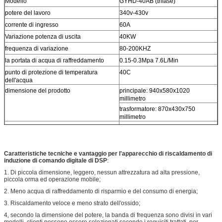
Modello
GYHD-40AB (trifase)
potere del lavoro
340v-430v
corrente di ingresso
60A
Variazione potenza di uscita
40KW
frequenza di variazione
80-200KHZ
la portata di acqua di raffreddamento
0.15-0.3Mpa 7.6L/Min
punto di protezione di temperatura
40C
dell'acqua
dimensione del prodotto
principale: 940x580x1020
millimetro
trasformatore: 870x430x750
millimetro
peso netto
principale: 115 chilogrammi
trasformatore: 76,5 chilogrammi
Caratteristiche tecniche e vantaggio per l'apparecchio di riscaldamento di
induzione di comando digitale di DSP
:
1. Di piccola dimensione, leggero, nessun attrezzatura ad alta pressione,
piccola orma ed operazione mobile;
2. Meno acqua di raffreddamento di risparmio e del consumo di energia;
3. Riscaldamento veloce e meno strato dell'ossido;
4, secondo la dimensione del potere, la banda di frequenza sono divisi in vari
modelli, clienti possono essere selezionati secondo i requisiti trattati, per