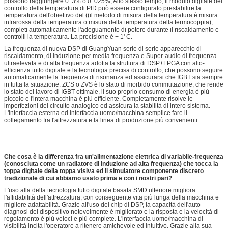
possono raggiungere 0. 3% o 0. 025%; Allo stesso tempo, il modulo digitale del
controllo della temperatura di PID può essere configurato prestabilire la
temperatura dell'obiettivo del ((il metodo di misura della temperatura è misura
infrarossa della temperatura o misura della temperatura della termocoppia),
completi automaticamente l'adeguamento di potere durante il riscaldamento e
controlli la temperatura. La precisione è + 1' C.
La frequenza di nuova DSP di GuangYuan serie di serie apparecchio di
riscaldamento, di induzione per media frequenza e Super-audio di frequenza
ultraelevata e di alta frequenza adotta la struttura di DSP+FPGA con alto-
efficienza tutto digitale e la tecnologia precisa di controllo, che possono seguire
automaticamente la frequenza di risonanza ed assicurarsi che IGBT sia sempre
in tutta la situazione. ZCS o ZVS è lo stato di morbido commutazione, che rende
lo stato del lavoro di IGBT ottimale, il suo proprio consumo di energia è più
piccolo e l'intera macchina è più efficiente. Completamente risolve le
imperfezioni del circuito analogico ed assicura la stabilità di intero sistema.
L'interfaccia esterna ed interfaccia uomo/macchina semplice fare il
collegamento fra l'attrezzatura e la linea di produzione più convenienti.
Che cosa è la differenza fra un'alimentazione elettrica di variabile-frequenza
(conosciuta come un radiatore di induzione ad alta frequenza) che tocca la
toppa digitale della toppa visiva ed il simulatore componente discreto
tradizionale di cui abbiamo usato prima e con i nostri pari?
L'uso alla della tecnologia tutto digitale basata SMD ulteriore migliora
l'affidabilità dell'attrezzatura, con conseguente vita più lunga della macchina e
migliore adattabilità. Grazie all'uso dei chip di DSP, la capacità dell'auto-
diagnosi del dispositivo notevolmente è migliorato e la risposta e la velocità di
regolamento è più veloci e più complete. L'interfaccia uomo/macchina di
visibilità incita l'operatore a ritenere amichevole ed intuitivo. Grazie alla sua