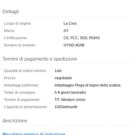
Dettagli
Luogo di origine:
La Cina
Marca:
GY
Certificazione:
CE, FCC, SGS, ROHS
Numero di modello:
GYHD-40AB
Termini di pagamento e spedizione
Quantità di ordine minimo:
1set
Prezzo:
negotiable
Imballaggi particolari:
imballaggio Piega-di legno della scatola
Tempi di consegna:
5-8 giorni lavorativi
Termini di pagamento:
T/T, Western Union
Capacità di alimentazione:
100Set/month
descrizione
Macchina termica di induzione