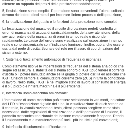
ottenere un rapporto dei prezzi della prestazione soddisfacente;
5, l'installazione sono semplici, l'operazione sono convenienti, l'utente soltanto
devono richiedere dieci minuti per imparare l'intero processo dell'operazione;
6, la localizzazione del guasto e le funzioni della protezione sono completi:
La localizzazione del guasto ed il circuito di protezione perfetti controlla gli
errori di mancanza di acqua, di surriscaldamento, della sovratensione, della
sovracorrente e della mancanza di errori in tempo reale e risponde
rapidamente. Le cause dell'errore sono visualizzate sull'esposizione in tempo
reale e sono sincronizzate con l'indicatore luminoso. Inoltre, può anche essere
uscita dal porto di uscita. Segnale del relè per il lavoro di coordinazione del
sistema esterno.
7. Sistema di tracciamento automatico di frequenza di risonanza:
Completamente risolve le imperfezioni di frequenza del sistema analogico che
segue ed assicura la stabilità del sistema sonoro di IGBT; può tenere il corrente
d'uscita o il potere immutato anche se la griglia di potere oscilla ed assicura che
IGBT funzioni sempre al commutatore corrente zero (ZCS) in tutta la condizione
di lavoro. Nello stato, il IGBT è nel migliore stato di lavoro, il consumo di energia
è il più piccolo e l'intera macchina è il più efficiente;
8, interfaccia uomo-macchina amichevole:
L'interazione di uomo-macchina può essere selezionata in vari modi, indicatore
del LED o l'esposizione digitale del tubo, la visualizzazione di touch screen ed
il controllo, la visualizzazione del testo, clienti possono scegliere come stato
necessario; dalle regolazioni di realizzazione e dell'operazione di funzione, il
pannello meccanico tradizionale del bottone completamente è coperto. Renda
il funzionamento e la manutenzione più facili, più intuitivi e più convenienti;
9, interfaccia di isolamento dell'hardware: