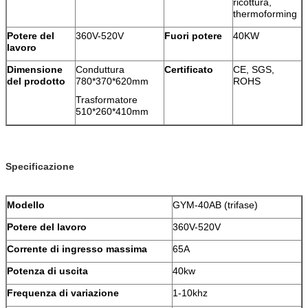
ricottura,
thermoforming
Potere del
360V-520V
Fuori potere
40KW
lavoro
Dimensione
Conduttura
Certificato
CE, SGS,
del prodotto
780*370*620mm
ROHS
Trasformatore
510*260*410mm
Specificazione
Modello
GYM-40AB (trifase)
Potere del lavoro
360V-520V
Corrente di ingresso massima
65A
Potenza di uscita
40kw
Frequenza di variazione
1-10khz