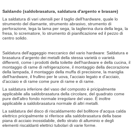
Saldando (saldobrasatura, saldatura d'argento e brasare)
La saldatura di vari utensili per il taglio dell'hardware, quale lo
strumento del diamante, strumento abrasivo, strumento di
perforazione, lega la lama per sega, la taglierina dura della lega, la
fresa, lo scrematore, lo strumento di pianificazione ed il pezzo di
centro solido.
Saldatura dell'aggeggio meccanico del vario hardware: Saldatura e
brasatura d'argento dei metalli della stessa varietà o varietà
differenti, come i prodotti della toilette dell'hardware e della cucina, il
montaggio di rame di refrigerazione, il montaggio della decorazione
della lampada, il montaggio della muffa di precisione, la maniglia
dell'hardware, il frullino per le uova, l'acciaio legato e d'acciaio,
d'acciaio e di rame come pure di rame e di rame.
La saldatura inferiore del vaso del composto è pricipalmente
applicabile alla saldobrasatura della circolare, del quadrato come
pure dell'altro fondo normale irregolare del vaso. È inoltre
applicabile a saldobrasatura normale di altri metalli.
La saldatura del disco di riscaldamento del bollitore d'acqua calda
elettrico pricipalmente si riferisce alla saldobrasatura della base
piana di acciaio inossidabile, dello strato di alluminio e degli
elementi riscaldanti elettrici tubolari di varie forme.