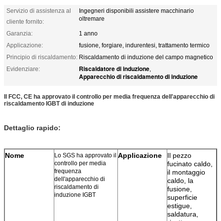
Servizio di assistenza al
Ingegneri disponibili assistere macchinario
oltremare
cliente fornito:
Garanzia:
1 anno
Applicazione:
fusione, forgiare, indurentesi, trattamento termico
Principio di riscaldamento:
Riscaldamento di induzione del campo magnetico
Riscaldatore di induzione
Evidenziare:
,
Apparecchio di riscaldamento di induzione
Il FCC, CE ha approvato il controllo per media frequenza dell'apparecchio di
riscaldamento IGBT di induzione
Dettaglio rapido:
Nome
Applicazione
Il pezzo
Lo SGS ha approvato il
controllo per media
fucinato caldo,
frequenza
il montaggio
dell'apparecchio di
caldo, la
riscaldamento di
fusione,
induzione IGBT
superficie
estigue,
saldatura,