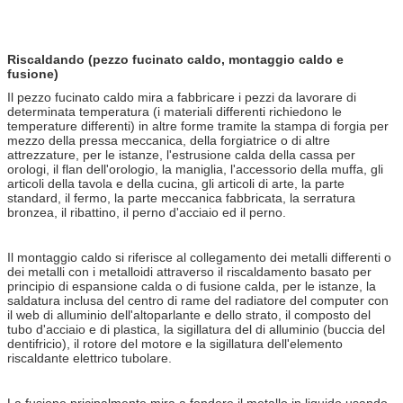
Riscaldando (pezzo fucinato caldo, montaggio caldo e
fusione)
Il pezzo fucinato caldo mira a fabbricare i pezzi da lavorare di
determinata temperatura (i materiali differenti richiedono le
temperature differenti) in altre forme tramite la stampa di forgia per
mezzo della pressa meccanica, della forgiatrice o di altre
attrezzature, per le istanze, l'estrusione calda della cassa per
orologi, il flan dell'orologio, la maniglia, l'accessorio della muffa, gli
articoli della tavola e della cucina, gli articoli di arte, la parte
standard, il fermo, la parte meccanica fabbricata, la serratura
bronzea, il ribattino, il perno d'acciaio ed il perno.
Il montaggio caldo si riferisce al collegamento dei metalli differenti o
dei metalli con i metalloidi attraverso il riscaldamento basato per
principio di espansione calda o di fusione calda, per le istanze, la
saldatura inclusa del centro di rame del radiatore del computer con
il web di alluminio dell'altoparlante e dello strato, il composto del
tubo d'acciaio e di plastica, la sigillatura del di alluminio (buccia del
dentifricio), il rotore del motore e la sigillatura dell'elemento
riscaldante elettrico tubolare.
La fusione pricipalmente mira a fondere il metallo in liquido usando