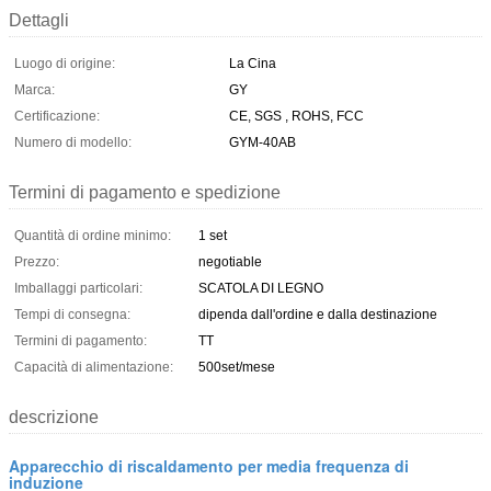
Dettagli
Luogo di origine:
La Cina
Marca:
GY
Certificazione:
CE, SGS , ROHS, FCC
Numero di modello:
GYM-40AB
Termini di pagamento e spedizione
Quantità di ordine minimo:
1 set
Prezzo:
negotiable
Imballaggi particolari:
SCATOLA DI LEGNO
Tempi di consegna:
dipenda dall'ordine e dalla destinazione
Termini di pagamento:
TT
Capacità di alimentazione:
500set/mese
descrizione
Apparecchio di riscaldamento per media frequenza di
induzione