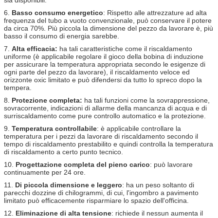
sia disponibili.
6.
Basso consumo energetico
: Rispetto alle attrezzature ad alta
frequenza del tubo a vuoto convenzionale, può conservare il potere
da circa 70%. Più piccola la dimensione del pezzo da lavorare è, più
basso il consumo di energia sarebbe.
7.
Alta efficacia:
ha tali caratteristiche come il riscaldamento
uniforme (è applicabile regolare il gioco della bobina di induzione
per assicurare la temperatura appropriata secondo le esigenze di
ogni parte del pezzo da lavorare), il riscaldamento veloce ed
orizzonte oxic limitato e può difendersi da tutto lo spreco dopo la
tempera.
8.
Protezione completa:
ha tali funzioni come la sovrappressione,
sovracorrente, indicazioni di allarme della mancanza di acqua e di
surriscaldamento come pure controllo automatico e la protezione.
9.
Temperatura controllabile
: è applicabile controllare la
temperatura per i pezzi da lavorare di riscaldamento secondo il
tempo di riscaldamento prestabilito e quindi controlla la temperatura
di riscaldamento a certo punto tecnico.
10.
Progettazione completa del pieno carico
: può lavorare
continuamente per 24 ore.
11.
Di piccola dimensione e leggero
: ha un peso soltanto di
parecchi dozzine di chilogrammi, di cui, l'ingombro a pavimento
limitato può efficacemente risparmiare lo spazio dell'officina.
12.
Eliminazione di alta tensione
: richiede il nessun aumenta il