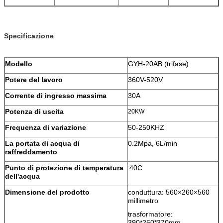
Specificazione
Modello
GYH-20AB (trifase)
Potere del lavoro
360V-520V
Corrente di ingresso massima
30A
Potenza di uscita
20KW
Frequenza di variazione
50-250KHZ
La portata di acqua di
0.2Mpa, 6L/min
raffreddamento
Punto di protezione di temperatura
40C
dell'acqua
Dimensione del prodotto
conduttura: 560×260×560
millimetro
trasformatore:
390*260*370mm