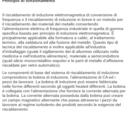
Principio di funzionamento
Il riscaldamento di induzione elettromagnetica di conversione di
frequenza o il riscaldamento di induzione in breve è un metodo per
il riscaldamento dei materiali del metallo convertendo
l'alimentazione elettrica di frequenza industriale in quella di gamma
specifica basata per principio di induzione elettromagnetica. È
pricipalmente applicabile alla formatura a caldo, al trattamento
termico, alla saldatura ed alla fusione del metallo. Questo tipo di
tecnica del riscaldamento è inoltre applicabile all'industria
d'imballaggio (quale il sigillamento del di alluminio utilizzato nella
medicina e nell'industria alimentare), materiale a semiconduttore
(quali silicio monocristallino espulso e le parti di metallo d'affissione
riscaldate per vetro automatico).
Le componenti di base del sistema di riscaldamento di induzione
comprendono la bobina di induzione, l'alimentazione di CA ed i
pezzi da lavorare. La bobina di induzione può essere fabbricata
nelle forme differenti secondo gli oggetti heated differenti. La bobina
è collegata con l'alimentazione che fornisce la corrente alternata per
la bobina. La corrente alternata posseduta dalla bobina può creare
un campo magnetico alternante che passa attraverso i pezzi da
lavorare al regime turbolento dei prodotti secondo le esigenze del
riscaldamento.