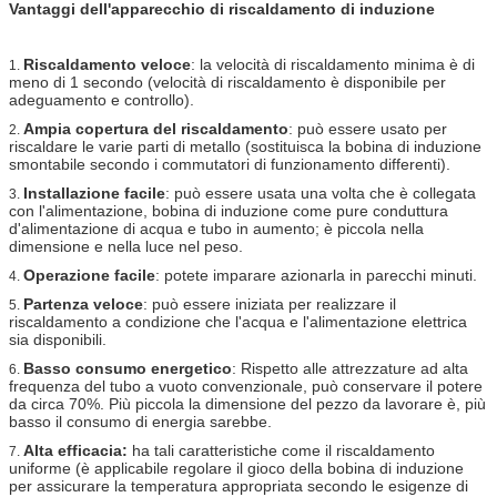
Vantaggi dell'apparecchio di riscaldamento di induzione
Riscaldamento veloce
: la velocità di riscaldamento minima è di
1.
meno di 1 secondo (velocità di riscaldamento è disponibile per
adeguamento e controllo).
Ampia copertura del riscaldamento
: può essere usato per
2.
riscaldare le varie parti di metallo (sostituisca la bobina di induzione
smontabile secondo i commutatori di funzionamento differenti).
Installazione facile
: può essere usata una volta che è collegata
3.
con l'alimentazione, bobina di induzione come pure conduttura
d'alimentazione di acqua e tubo in aumento; è piccola nella
dimensione e nella luce nel peso.
Operazione facile
: potete imparare azionarla in parecchi minuti.
4.
Partenza veloce
: può essere iniziata per realizzare il
5.
riscaldamento a condizione che l'acqua e l'alimentazione elettrica
sia disponibili.
Basso consumo energetico
: Rispetto alle attrezzature ad alta
6.
frequenza del tubo a vuoto convenzionale, può conservare il potere
da circa 70%. Più piccola la dimensione del pezzo da lavorare è, più
basso il consumo di energia sarebbe.
Alta efficacia:
ha tali caratteristiche come il riscaldamento
7.
uniforme (è applicabile regolare il gioco della bobina di induzione
per assicurare la temperatura appropriata secondo le esigenze di