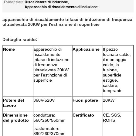
Riscaldatore di induzione
Evidenziare:
,
Apparecchio di riscaldamento di induzione
apparecchio di riscaldamento trifase di induzione di frequenza
ultraelevata 20KW per l'estinzione di superficie
Dettaglio rapido:
Nome
apparecchio di
Applicazione
Il pezzo
riscaldamento
fucinato caldo,
trifase di induzione
il montaggio
di frequenza
caldo, la
ultraelevata 20KW
fusione,
per l'estinzione di
superficie
superficie
estigue,
saldare,
temprante
Potere del
360V-520V
Fuori potere
20KW
lavoro
Dimensione
conduttura:
Certificato
CE, SGS,
del prodotto
560*260*560mm
ROHS
trasformatore:
390*260*370mm