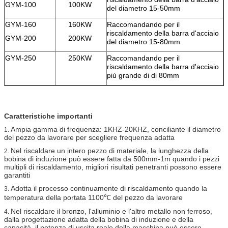
GYM-100
100KW
del diametro 15-50mm
GYM-160
160KW
Raccomandando per il
riscaldamento della barra d'acciaio
GYM-200
200KW
del diametro 15-80mm
GYM-250
250KW
Raccomandando per il
riscaldamento della barra d'acciaio
più grande di di 80mm
Caratteristiche importanti
Ampia gamma di frequenza: 1KHZ-20KHZ, conciliante il diametro
1.
del pezzo da lavorare per scegliere frequenza adatta
Nel riscaldare un intero pezzo di materiale, la lunghezza della
2.
bobina di induzione può essere fatta da 500mm-1m quando i pezzi
multipli di riscaldamento, migliori risultati penetranti possono essere
garantiti
Adotta il processo continuamente di riscaldamento quando la
3.
temperatura della portata 1100℃ del pezzo da lavorare
Nel riscaldare il bronzo, l'alluminio e l'altro metallo non ferroso,
4.
dalla progettazione adatta della bobina di induzione e della
capacità, il potenza di uscita reale della macchina può essere