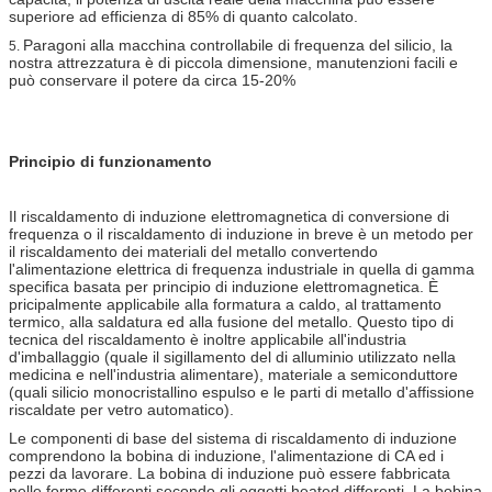
superiore ad efficienza di 85% di quanto calcolato.
Paragoni alla macchina controllabile di frequenza del silicio, la
5.
nostra attrezzatura è di piccola dimensione, manutenzioni facili e
può conservare il potere da circa 15-20%
Principio di funzionamento
Il riscaldamento di induzione elettromagnetica di conversione di
frequenza o il riscaldamento di induzione in breve è un metodo per
il riscaldamento dei materiali del metallo convertendo
l'alimentazione elettrica di frequenza industriale in quella di gamma
specifica basata per principio di induzione elettromagnetica. È
pricipalmente applicabile alla formatura a caldo, al trattamento
termico, alla saldatura ed alla fusione del metallo. Questo tipo di
tecnica del riscaldamento è inoltre applicabile all'industria
d'imballaggio (quale il sigillamento del di alluminio utilizzato nella
medicina e nell'industria alimentare), materiale a semiconduttore
(quali silicio monocristallino espulso e le parti di metallo d'affissione
riscaldate per vetro automatico).
Le componenti di base del sistema di riscaldamento di induzione
comprendono la bobina di induzione, l'alimentazione di CA ed i
pezzi da lavorare. La bobina di induzione può essere fabbricata
nelle forme differenti secondo gli oggetti heated differenti. La bobina