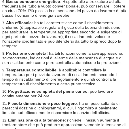
Basso consumo energetico
: Rispetto alle attrezzature ad alta
6.
frequenza del tubo a vuoto convenzionale, può conservare il potere
da circa 70%. Più piccola la dimensione del pezzo da lavorare è, più
basso il consumo di energia sarebbe.
Alta efficacia:
ha tali caratteristiche come il riscaldamento
7.
uniforme (è applicabile regolare il gioco della bobina di induzione
per assicurare la temperatura appropriata secondo le esigenze di
ogni parte del pezzo da lavorare), il riscaldamento veloce e
l'orizzonte oxic limitato e può difendersi da tutto lo spreco dopo la
tempera.
Protezione completa:
ha tali funzioni come la sovrappressione,
8.
sovracorrente, indicazioni di allarme della mancanza di acqua e di
surriscaldamento come pure controllo automatico e la protezione.
Temperatura controllabile
: è applicabile controllare la
9.
temperatura per i pezzi da lavorare di riscaldamento secondo il
tempo di riscaldamento di preregolamento e quindi controlla la
temperatura di riscaldamento a certo punto tecnico.
Progettazione completa del pieno carico
: può lavorare
10.
continuamente per 24 ore.
Piccola dimensione e peso leggero
: ha un peso soltanto di
11.
parecchi dozzine di chilogrammi, di cui, l'ingombro a pavimento
limitato può efficacemente risparmiare lo spazio dell'officina.
Eliminazione di alta tensione
: richiede il nessun aumenta il
12.
trasformatore che può produrre approssimativamente la tensione di