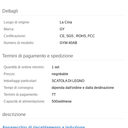
Dettagli
Luogo di origine:
La Cina
Marca:
GY
Certificazione:
CE, SGS , ROHS, FCC
Numero di modello:
GYM-40AB
Termini di pagamento e spedizione
Quantità di ordine minimo:
1 set
Prezzo:
negotiable
Imballaggi particolari:
SCATOLA DI LEGNO
Tempi di consegna:
dipenda dall'ordine e dalla destinazione
Termini di pagamento:
TT
Capacità di alimentazione:
500set/mese
descrizione
Apparecchio di riscaldamento a induzione