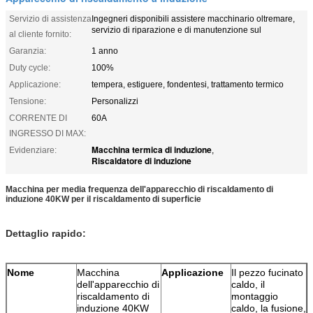
Servizio di assistenza
Ingegneri disponibili assistere macchinario oltremare,
servizio di riparazione e di manutenzione sul
al cliente fornito:
Garanzia:
1 anno
Duty cycle:
100%
Applicazione:
tempera, estiguere, fondentesi, trattamento termico
Tensione:
Personalizzi
CORRENTE DI
60A
INGRESSO DI MAX:
Macchina termica di induzione
Evidenziare:
,
Riscaldatore di induzione
Macchina per media frequenza dell'apparecchio di riscaldamento di
induzione 40KW per il riscaldamento di superficie
Dettaglio rapido:
Nome
Macchina
Applicazione
Il pezzo fucinato
dell'apparecchio di
caldo, il
riscaldamento di
montaggio
induzione 40KW
caldo, la fusione,