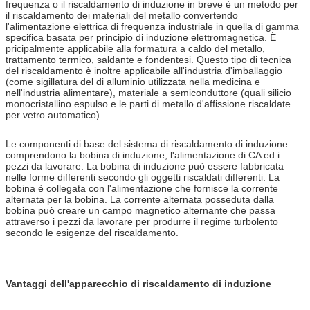
frequenza o il riscaldamento di induzione in breve è un metodo per
il riscaldamento dei materiali del metallo convertendo
l'alimentazione elettrica di frequenza industriale in quella di gamma
specifica basata per principio di induzione elettromagnetica. È
pricipalmente applicabile alla formatura a caldo del metallo,
trattamento termico, saldante e fondentesi. Questo tipo di tecnica
del riscaldamento è inoltre applicabile all'industria d'imballaggio
(come sigillatura del di alluminio utilizzata nella medicina e
nell'industria alimentare), materiale a semiconduttore (quali silicio
monocristallino espulso e le parti di metallo d'affissione riscaldate
per vetro automatico).
Le componenti di base del sistema di riscaldamento di induzione
comprendono la bobina di induzione, l'alimentazione di CA ed i
pezzi da lavorare. La bobina di induzione può essere fabbricata
nelle forme differenti secondo gli oggetti riscaldati differenti. La
bobina è collegata con l'alimentazione che fornisce la corrente
alternata per la bobina. La corrente alternata posseduta dalla
bobina può creare un campo magnetico alternante che passa
attraverso i pezzi da lavorare per produrre il regime turbolento
secondo le esigenze del riscaldamento.
Vantaggi dell'apparecchio di riscaldamento di induzione