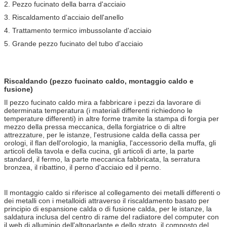
2. Pezzo fucinato della barra d'acciaio
3. Riscaldamento d'acciaio dell'anello
4. Trattamento termico imbussolante d'acciaio
5. Grande pezzo fucinato del tubo d'acciaio
Riscaldando (pezzo fucinato caldo, montaggio caldo e
fusione)
Il pezzo fucinato caldo mira a fabbricare i pezzi da lavorare di
determinata temperatura (i materiali differenti richiedono le
temperature differenti) in altre forme tramite la stampa di forgia per
mezzo della pressa meccanica, della forgiatrice o di altre
attrezzature, per le istanze, l'estrusione calda della cassa per
orologi, il flan dell'orologio, la maniglia, l'accessorio della muffa, gli
articoli della tavola e della cucina, gli articoli di arte, la parte
standard, il fermo, la parte meccanica fabbricata, la serratura
bronzea, il ribattino, il perno d'acciaio ed il perno.
Il montaggio caldo si riferisce al collegamento dei metalli differenti o
dei metalli con i metalloidi attraverso il riscaldamento basato per
principio di espansione calda o di fusione calda, per le istanze, la
saldatura inclusa del centro di rame del radiatore del computer con
il web di alluminio dell'altoparlante e dello strato, il composto del