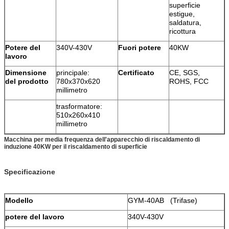
superficie
estigue,
saldatura,
ricottura
Potere del
340V-430V
Fuori potere
40KW
lavoro
Dimensione
principale:
Certificato
CE, SGS,
del prodotto
780x370x620
ROHS, FCC
millimetro
trasformatore:
510x260x410
millimetro
Macchina per media frequenza dell'apparecchio di riscaldamento di
induzione 40KW per il riscaldamento di superficie
Specificazione
Modello
GYM-40AB (Trifase)
potere del lavoro
340V-430V