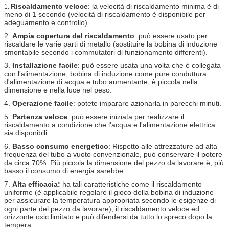
Riscaldamento veloce
: la velocità di riscaldamento minima è di
1.
meno di 1 secondo (velocità di riscaldamento è disponibile per
adeguamento e controllo).
2.
Ampia copertura del riscaldamento
: può essere usato per
riscaldare le varie parti di metallo (sostituire la bobina di induzione
smontabile secondo i commutatori di funzionamento differenti).
3.
Installazione facile
: può essere usata una volta che è collegata
con l'alimentazione, bobina di induzione come pure conduttura
d'alimentazione di acqua e tubo aumentante; è piccola nella
dimensione e nella luce nel peso.
4.
Operazione facile
: potete imparare azionarla in parecchi minuti.
5.
Partenza veloce
: può essere iniziata per realizzare il
riscaldamento a condizione che l'acqua e l'alimentazione elettrica
sia disponibili.
6.
Basso consumo energetico
: Rispetto alle attrezzature ad alta
frequenza del tubo a vuoto convenzionale, può conservare il potere
da circa 70%. Più piccola la dimensione del pezzo da lavorare è, più
basso il consumo di energia sarebbe.
7.
Alta efficacia:
ha tali caratteristiche come il riscaldamento
uniforme (è applicabile regolare il gioco della bobina di induzione
per assicurare la temperatura appropriata secondo le esigenze di
ogni parte del pezzo da lavorare), il riscaldamento veloce ed
orizzonte oxic limitato e può difendersi da tutto lo spreco dopo la
tempera.