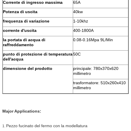
Corrente di ingresso massima
65A
Potenza di uscita
40kw
frequenza di variazione
1-10khz
corrente d'uscita
400-1800A
la portata di acqua di
0.08-0.16Mpa 9L/Min
raffreddamento
punto di protezione di temperatura
50C
dell'acqua
dimensione del prodotto
principale: 780x370x620
millimetro
trasformatore: 510x260x410
millimetro
Major Applications:
Pezzo fucinato del fermo con la modellatura
1.