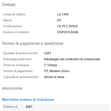
Dettagli
Luogo di origine:
La CINA
Marca:
GY
Certificazione:
CE,FCC,ROHS
Numero di modello:
DSPGYH-60AB
Termini di pagamento e spedizione
Quantità di ordine minimo:
1SET
Imballaggi particolari:
imballaggio dei contenitori di compensato
Tempi di consegna:
7~15days
Termini di pagamento:
T/T, Western Union
Capacità di alimentazione:
300set al mese
descrizione
Macchina termica di induzione
Sistema di
IGBT