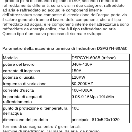
I prodotti pieni di comando digitale di DSP, secondo i metodi di
raffreddamento differenti, sono divisi in due categorie: raffreddato
ad aria e raffreddato ad acqua; le componenti interne
dell'attrezzatura sono composte di circolazione dell'acqua porta via
il calore generato tramite il lavoro delle componenti, che è il tipo
raffreddato ad acqua; e le componenti interne dell'attrezzatura sono
raffreddate da energia eolica, che è il tipo raffreddato ad aria.
Questo tipo è un nuovo processo di ricerca e sviluppo.
Parametro della macchina termica di Indcution DSPGYH-60AB:
Modello
DSPGYH-60AB (trifase)
potere del lavoro
340V-430V
corrente di ingresso
150A
potenza di uscita
120KW
frequenza di variazione
80-200KHZ
corrente d'uscita
400-4000A
la portata di acqua di
0.08-0.16Mpa 10L/Min
raffreddamento
punto di protezione di temperatura
40C
dell'acqua
dimensione del prodotto
principale: 810x520x1020
millimetro
Termine di consegna: entro 7 giorni feriali.
Termine di spedizione: Dal mare, da aria, da preciso.
trasformatore: 490x260x370