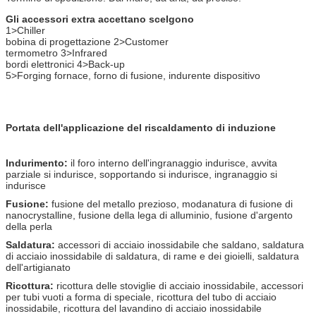
millimetro
Gli accessori extra accettano scelgono
peso netto
principale: 100kg
1>Chiller
trasformatore: 28 chilogrammi
bobina di progettazione 2>Customer
termometro 3>Infrared
bordi elettronici 4>Back-up
5>Forging fornace, forno di fusione, indurente dispositivo
Portata dell'applicazione del riscaldamento di induzione
Indurimento:
il foro interno dell'ingranaggio indurisce, avvita
parziale si indurisce, sopportando si indurisce, ingranaggio si
indurisce
Fusione:
fusione del metallo prezioso, modanatura di fusione di
nanocrystalline, fusione della lega di alluminio, fusione d'argento
della perla
Saldatura:
accessori di acciaio inossidabile che saldano, saldatura
di acciaio inossidabile di saldatura, di rame e dei gioielli, saldatura
dell'artigianato
Ricottura:
ricottura delle stoviglie di acciaio inossidabile, accessori
per tubi vuoti a forma di speciale, ricottura del tubo di acciaio
inossidabile, ricottura del lavandino di acciaio inossidabile