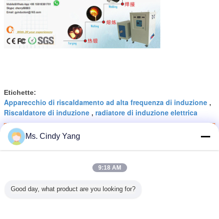
Etichette:
Apparecchio di riscaldamento ad alta frequenza di induzione
,
Riscaldatore di induzione
radiatore di induzione elettrica
,
Ottieni il miglior prezzo per
Ms. Cindy Yang
9:18 AM
Macchina termica di induzione di
controllo di 100KHZ 120KW DSP
Good day, what product are you looking for?
Continua