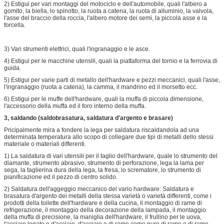
2) Estigui per vari montaggi del motociclo e dell'automobile, quali l'albero a
gomito, la biella, lo spinotto, la ruota a catena, la ruota di alluminio, la valvola,
l'asse del braccio della roccia, l'albero motore dei semi, la piccola asse e la
forcella.
3) Vari strumenti elettrici, quali l'ingranaggio e le asce.
4) Estigui per le macchine utensili, quali la piattaforma del tornio e la ferrovia di
guida.
5) Estigui per varie parti di metallo dell'hardware e pezzi meccanici, quali l'asse,
l'ingranaggio (ruota a catena), la camma, il mandrino ed il morsetto ecc.
6) Estigui per le muffe dell'hardware, quali la muffa di piccola dimensione,
l'accessorio della muffa ed il foro interno della muffa.
3, saldando (saldobrasatura, saldatura d'argento e brasare)
Pricipalmente mira a fondere la lega per saldatura riscaldandola ad una
determinata temperatura allo scopo di collegare due tipi di metalli dello stessi
materiale o materiali differenti.
1) La saldatura di vari utensili per il taglio dell'hardware, quale lo strumento del
diamante, strumento abrasivo, strumento di perforazione, lega la lama per
sega, la taglierina dura della lega, la fresa, lo scrematore, lo strumento di
pianificazione ed il pezzo di centro solido.
2) Saldatura dell'aggeggio meccanico del vario hardware: Saldatura e
brasatura d'argento dei metalli della stessa varietà o varietà differenti, come i
prodotti della toilette dell'hardware e della cucina, il montaggio di rame di
refrigerazione, il montaggio della decorazione della lampada, il montaggio
della muffa di precisione, la maniglia dell'hardware, il frullino per le uova,
l'acciaio legato e d'acciaio, d'acciaio e di rame come pure di rame e di rame.