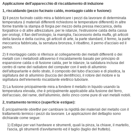
Applicazione dell'apparecchio di riscaldamento di induzione
1, riscaldando (pezzo fucinato caldo, montaggio caldo e fusione):
1)
Il pezzo fucinato caldo mira a fabbricare i pezzi da lavorare di determinata
temperatura (i materiali differenti richiedono le temperature differenti) in altre
forme tramite la stampa di forgia per mezzo della pressa meccanica, della
forgiatrice o di altre attrezzature, per le istanze, l'estrusione calda della cassa
per orologi, il flan dell'orologio, la maniglia, l'accessorio della muffa, gli articoli
della tavola e della cucina, gli articoli di arte, la parte standard, il fermo, la parte
meccanica fabbricata, la serratura bronzea, il ribattino, il perno d'acciaio ed il
perno.
2) Il montaggio caldo si riferisce al collegamento dei metalli differenti o dei
metalli con i metalloidi attraverso il riscaldamento basato per principio di
espansione calda o di fusione calda, per le istanze, la saldatura inclusa del
centro di rame del radiatore del computer con il web di alluminio
dell'altoparlante e dello strato, il composto del tubo d'acciaio e di plastica, la
sigillatura del di alluminio (buccia del dentifricio), il rotore del motore e la
sigillatura dell'elemento riscaldante elettrico tubolare.
3) La fusione pricipalmente mira a fondere il metallo in liquido usando la
temperatura elevata, che è pricipalmente applicabile alla fusione del ferro,
dell'acciaio, del rame, dell'alluminio, dello zinco come pure di vari metalli nobili.
2, trattamento termico (superficie estigue):
È pricipalmente obiettivi per cambiare la rigidità dei materiali del metallo con il
trattamento termico i pezzi da lavorare. Le applicazioni del dettaglio sono
dichiarate come segue:
1) Estigui per vari hardware e strumenti, quali la pinza, la chiave, il martello,
l'ascia, gli strumenti d'avvitamento ed il taglio (taglio del frutteto).