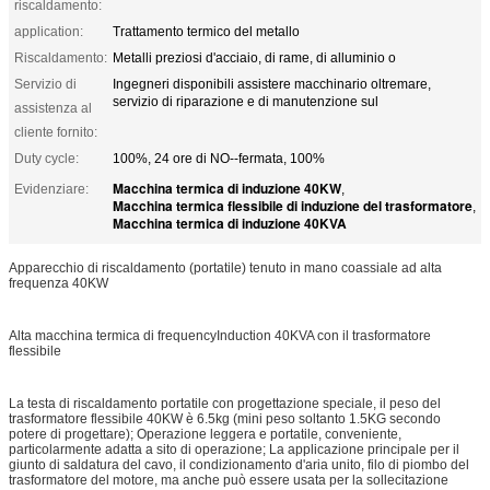
riscaldamento:
application:
Trattamento termico del metallo
Riscaldamento:
Metalli preziosi d'acciaio, di rame, di alluminio o
Servizio di
Ingegneri disponibili assistere macchinario oltremare,
servizio di riparazione e di manutenzione sul
assistenza al
cliente fornito:
Duty cycle:
100%, 24 ore di NO--fermata, 100%
Macchina termica di induzione 40KW
Evidenziare:
,
Macchina termica flessibile di induzione del trasformatore
,
Macchina termica di induzione 40KVA
Apparecchio di riscaldamento (portatile) tenuto in mano coassiale ad alta
frequenza 40KW
Alta macchina termica di frequencyInduction 40KVA con il trasformatore
flessibile
La testa di riscaldamento portatile con progettazione speciale, il peso del
trasformatore flessibile 40KW è 6.5kg (mini peso soltanto 1.5KG secondo
potere di progettare); Operazione leggera e portatile, conveniente,
particolarmente adatta a sito di operazione; La applicazione principale per il
giunto di saldatura del cavo, il condizionamento d'aria unito, filo di piombo del
trasformatore del motore, ma anche può essere usata per la sollecitazione