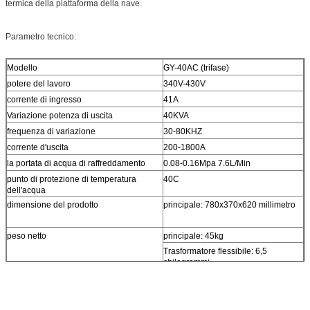
termica della piattaforma della nave.
Parametro tecnico:
Modello
GY-40AC (trifase)
potere del lavoro
340V-430V
corrente di ingresso
41A
Variazione potenza di uscita
40KVA
frequenza di variazione
30-80KHZ
corrente d'uscita
200-1800A
la portata di acqua di raffreddamento
0.08-0.16Mpa 7.6L/Min
punto di protezione di temperatura
40C
dell'acqua
dimensione del prodotto
principale: 780x370x620 millimetro
peso netto
principale: 45kg
Trasformatore flessibile: 6,5
chilogrammi
Lunghezza di cavo flessibile
4Meter