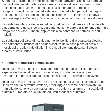
Saldatura dell'aggeggio meccanico del vario hardware: Saldatura e brasatura
d'argento dei metalli della stessa varietà o varietà differenti, come i prodotti
della toilette dell'hardware e della cucina, il montaggio di rame di
refrigerazione, il montaggio della decorazione della lampada, il montaggio
della muffa di precisione, la maniglia dell'hardware, il frullino per le uova,
l'acciaio legato e d'acciaio, d'acciaio e di rame come pure di rame e di rame.
La saldatura inferiore del vaso del composto è pricipalmente applicabile alla
saldobrasatura della circolare, del quadrato come pure dell'altro fondo normale
irregolare del vaso. È inoltre applicabile a saldobrasatura normale di altri
metalli.
La saldatura del disco di riscaldamento del bollitore d'acqua calda elettrico
pricipalmente si riferisce alla saldobrasatura della base piana di acciaio
inossidabile, dello strato di alluminio e degli elementi riscaldanti elettrici
tubolari di varie forme.
4.
Tempera (temperare e modulazione)
Ricottura di vari prodotti di acciaio inossidabile, quale la latta temprata ed
espelsa del bacino di acciaio inossidabile, il bordo piegato temprato, il
lavandino temprato, il tubo di acciaio inossidabile, le stoviglie e la tazza.
Ricottura di vari pezzi da lavorare del metallo, quali la testa della palla da golf,
l'indicazione, la serratura d'ottone, il montaggio del rame dell'hardware, la
maniglia del coltello da cucina, la lama, la pentola di alluminio, il secchio di
alluminio, il radiatore di alluminio ed i vari prodotti di alluminio.