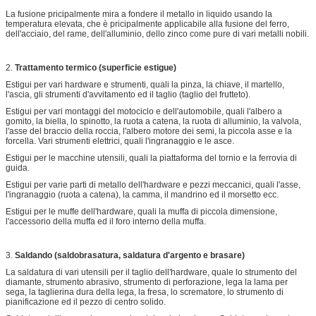
La fusione pricipalmente mira a fondere il metallo in liquido usando la
temperatura elevata, che è pricipalmente applicabile alla fusione del ferro,
dell'acciaio, del rame, dell'alluminio, dello zinco come pure di vari metalli nobili.
2.
Trattamento termico (superficie estigue)
Estigui per vari hardware e strumenti, quali la pinza, la chiave, il martello,
l'ascia, gli strumenti d'avvitamento ed il taglio (taglio del frutteto).
Estigui per vari montaggi del motociclo e dell'automobile, quali l'albero a
gomito, la biella, lo spinotto, la ruota a catena, la ruota di alluminio, la valvola,
l'asse del braccio della roccia, l'albero motore dei semi, la piccola asse e la
forcella. Vari strumenti elettrici, quali l'ingranaggio e le asce.
Estigui per le macchine utensili, quali la piattaforma del tornio e la ferrovia di
guida.
Estigui per varie parti di metallo dell'hardware e pezzi meccanici, quali l'asse,
l'ingranaggio (ruota a catena), la camma, il mandrino ed il morsetto ecc.
Estigui per le muffe dell'hardware, quali la muffa di piccola dimensione,
l'accessorio della muffa ed il foro interno della muffa.
3.
Saldando (saldobrasatura, saldatura d'argento e brasare)
La saldatura di vari utensili per il taglio dell'hardware, quale lo strumento del
diamante, strumento abrasivo, strumento di perforazione, lega la lama per
sega, la taglierina dura della lega, la fresa, lo scrematore, lo strumento di
pianificazione ed il pezzo di centro solido.