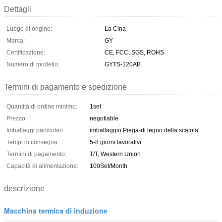
Dettagli
Luogo di origine:
La Cina
Marca:
GY
Certificazione:
CE, FCC, SGS, ROHS
Numero di modello:
GYTS-120AB
Termini di pagamento e spedizione
Quantità di ordine minimo:
1set
Prezzo:
negotiable
Imballaggi particolari:
imballaggio Piega-di legno della scatola
Tempi di consegna:
5-8 giorni lavorativi
Termini di pagamento:
T/T, Western Union
Capacità di alimentazione:
100Set/Month
descrizione
Macchina termica di induzione