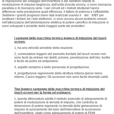
di regolazione del voltaggio dell'invertitore e del selettore rotante di
modulazione di impulso-larghezza; dall'unità d'uscita sonora, ci sono risonanza
parallela e di risonanza serie. I vari circuiti ed i metodi strutturali hanno
differenze nella prestazione quali efficienza, il fattore di potenza e l'affidabilità.
Sebbene i grandi progressi siano stati realizzati usando il del IGBT per
sostituire i tiristori ed i tubi elettronici, ci sono ancora alcuni problemi comuni
nell'attrezzatura dell'alimentazione elettrica di potere calorifico di induzione si
sono sviluppati e prodotto dalla maggior parte dei produttori.
I vantaggi della macchina termica leggera di induzione del touch
screen:
1, ha una velocità sensibile della reazione;
2, commutatore leggero del pannello frontale del touch screen non
sono facili da entrare nei detriti, polvere, penetrazione dell'olio; Inoltre
è facile da pulire ed antipolvere;
3, aspetto semplice e bello personale di progettazione,
4, progettazione ragionevole della struttura interna (perso meno
interno; Carico leggero; Gli accessori non sono facile diventati caldi)
Tipo leggero vantaggio della macchina termica di induzione del
touch screen per la forgia ed estiguere:
1, questa attrezzatura adotta il metodo avanzato di adeguamento di
potere di modulazione di densità di impulso, che controlla la
dimensione di potere regolando la densità della generazione di
impulso di azionamento del tubo dell'interruttore di accensione
dell'invertitore, citato come adeguamento di potere di PDM;