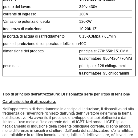
potere del lavoro
340v-430v
corrente di ingresso
180A
Variazione potenza di uscita
120KW
frequenza di variazione
10-20KHZ
la portata di acqua di raffreddamento
0.15-0.3Mpa 7.6L/Min
punto di protezione di temperatura dell'acqua
40C
dimensione del prodotto
principale: 770*550*1510MM
trasformatore: 950*420*770MM
peso netto
principale: 128 chilogrammi
trasformatore: 95 chilogrammi
Tipo di principio dell'attrezzatura:
Di risonanza serie per il tipo di tensione
Caratteristiche di attrezzatura:
Nell'apparecchio di riscaldamento in anticipo di induzione, il dispositivo ad alta
frequenza dell'invertitore richiesto dall'unità dell'invertitore determina la forma
del dispositivo. Ha avvertito il processo di sviluppo dai tubi elettronici e dai
tiristori all'uso molto diffuso corrente del di IGBT. Nei prodotti IGBT tipi del
riscaldamento di induzione della corrente principale corrente, ci sono ancora
molte differenze in circuiti e strutture. Dall'unità del raddrizzatore, c'è la rettifica
controllabile e la rettifica incontrollabile; dall'unità dell'invertitore, c'è invertitore