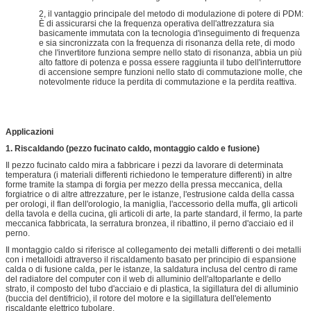
2, il vantaggio principale del metodo di modulazione di potere di PDM:
È di assicurarsi che la frequenza operativa dell'attrezzatura sia
basicamente immutata con la tecnologia d'inseguimento di frequenza
e sia sincronizzata con la frequenza di risonanza della rete, di modo
che l'invertitore funziona sempre nello stato di risonanza, abbia un più
alto fattore di potenza e possa essere raggiunta il tubo dell'interruttore
di accensione sempre funzioni nello stato di commutazione molle, che
notevolmente riduce la perdita di commutazione e la perdita reattiva.
Applicazioni
1. Riscaldando (pezzo fucinato caldo, montaggio caldo e fusione)
Il pezzo fucinato caldo mira a fabbricare i pezzi da lavorare di determinata
temperatura (i materiali differenti richiedono le temperature differenti) in altre
forme tramite la stampa di forgia per mezzo della pressa meccanica, della
forgiatrice o di altre attrezzature, per le istanze, l'estrusione calda della cassa
per orologi, il flan dell'orologio, la maniglia, l'accessorio della muffa, gli articoli
della tavola e della cucina, gli articoli di arte, la parte standard, il fermo, la parte
meccanica fabbricata, la serratura bronzea, il ribattino, il perno d'acciaio ed il
perno.
Il montaggio caldo si riferisce al collegamento dei metalli differenti o dei metalli
con i metalloidi attraverso il riscaldamento basato per principio di espansione
calda o di fusione calda, per le istanze, la saldatura inclusa del centro di rame
del radiatore del computer con il web di alluminio dell'altoparlante e dello
strato, il composto del tubo d'acciaio e di plastica, la sigillatura del di alluminio
(buccia del dentifricio), il rotore del motore e la sigillatura dell'elemento
riscaldante elettrico tubolare.